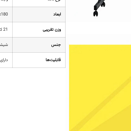
ابعاد
x90x180
وزن تقریبی
21 کیلوگرم
جنس
شیشه
قابلیت‌ها
دارای 