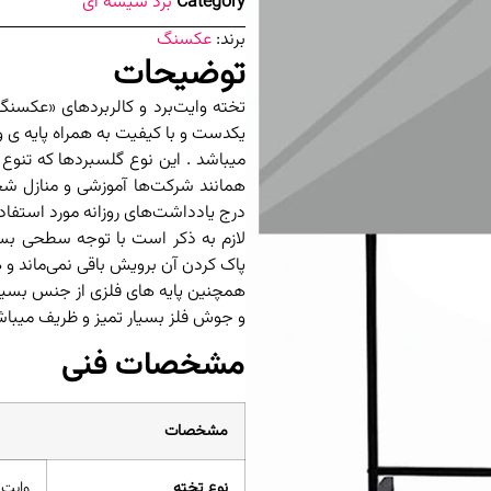
Category
برد شیشه ای
برند:
عکسنگ
توضیحات
یکدست و با کیفیت به همراه پایه ی و
میباشد . این نوع گلسبردها که تنوع 
همانند شرکت‌ها آموزشی و منازل شخ
درج یادداشت‌های روزانه مورد استفاده 
لازم به ذکر است با توجه سطحی بس
پاک کردن آن برویش باقی نمی‌ماند و 
همچنین پایه های فلزی از جنس بسیار
و جوش فلز بسیار تمیز و ظریف میباش
مشخصات فنی
مشخصات
نوع تخته
وایت 