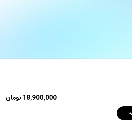
18,900,000
تومان
د