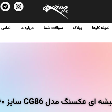
نمونه کارها
وبلاگ
سوالات شما
درباره ما
تماس با
گ مدل CG86 سایز ۶۰ × ۸۰ سانتی متر