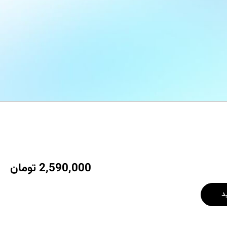
2,590,000
تومان
د