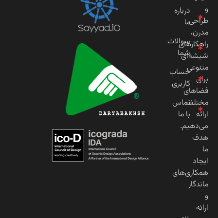
و
درباره
طراحی
ما
مدرن،
سوالات
راهکارهای
شما
شیشه‌ای
متنوعی
حساب
برای
کاربری
فضاهای
مختلف
تماس
ارائه
با ما
می‌دهیم.
هدف
ما
ایجاد
همکاری‌های
ماندگار
و
ارائه